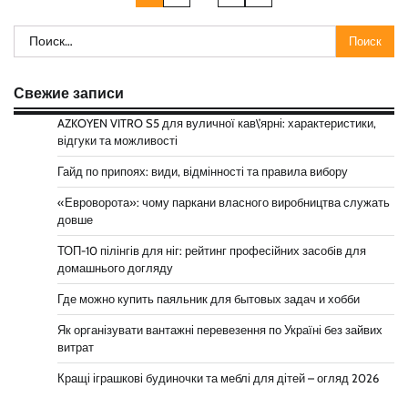
по
Найти:
записям
Свежие записи
AZKOYEN VITRO S5 для вуличної кав\’ярні: характеристики,
відгуки та можливості
Гайд по припоях: види, відмінності та правила вибору
«Евроворота»: чому паркани власного виробництва служать
довше
ТОП-10 пілінгів для ніг: рейтинг професійних засобів для
домашнього догляду
Где можно купить паяльник для бытовых задач и хобби
Як організувати вантажні перевезення по Україні без зайвих
витрат
Кращі іграшкові будиночки та меблі для дітей – огляд 2026