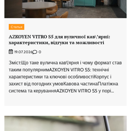
Статьи
AZKOYEN VITRO S5 для вуличної кав\’ярні:
характеристики, відгуки та можливості
0
19.07.2026
Зміст:Що таке вулична кав\’ярня і чому формат став
таким популярнимAZKOYEN VITRO S5: технічні
характеристики та ключові особливостіКорпус і
захист від погодних умовКавова частинаПлатіжна
система та керуванняAZKOYEN VITRO S5 у порі…