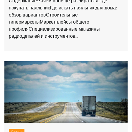
Содержание:Зачем вообще разбираться, где
покупать паяльникГде искать паяльник для дома:
обзор вариантовСтроительные
гипермаркетыМаркетплейсы общего
профиляСпециализированные магазины
радиодеталей и инструментов…
Статьи