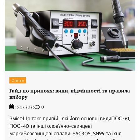
Статьи
Гайд по припоях: види, відмінності та правила
вибору
0
15.07.2026
Зміст:Що таке припій і які його основні видиПОС-61,
ПОС-40 та інші олов\’яно-свинцеві
маркиБезсвинцеві сплави: SAC305, SN99 та їхня