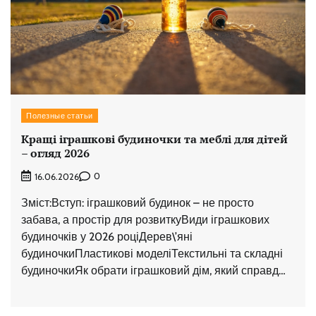
Полезные статьи
Кращі іграшкові будиночки та меблі для дітей
– огляд 2026
0
16.06.2026
Зміст:Вступ: іграшковий будинок – не просто
забава, а простір для розвиткуВиди іграшкових
будиночків у 2026 роціДерев\’яні
будиночкиПластикові моделіТекстильні та складні
будиночкиЯк обрати іграшковий дім, який справд…