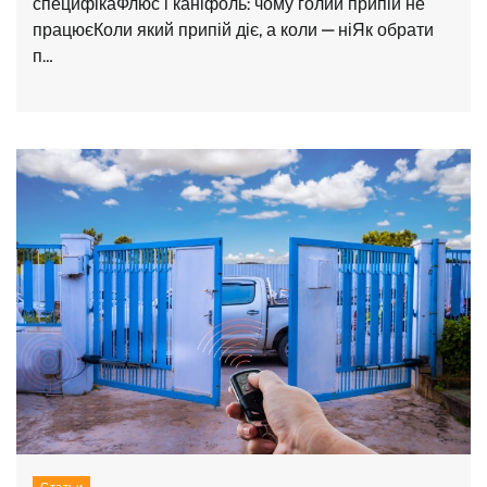
специфікаФлюс і каніфоль: чому голий припій не
працюєКоли який припій діє, а коли — ніЯк обрати
п…
Статьи