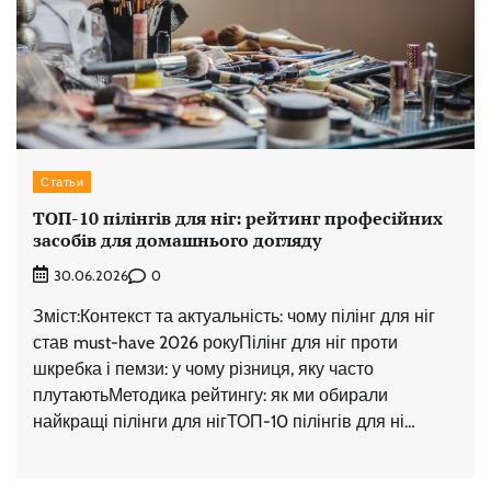
Статьи
ТОП-10 пілінгів для ніг: рейтинг професійних
засобів для домашнього догляду
0
30.06.2026
Зміст:Контекст та актуальність: чому пілінг для ніг
став must-have 2026 рокуПілінг для ніг проти
шкребка і пемзи: у чому різниця, яку часто
плутаютьМетодика рейтингу: як ми обирали
найкращі пілінги для нігТОП-10 пілінгів для ні…