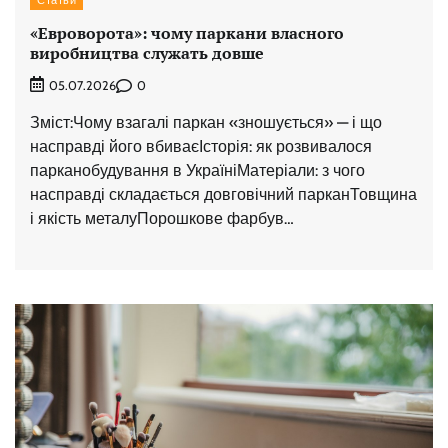
«Евроворота»: чому паркани власного
виробництва служать довше
0
05.07.2026
Зміст:Чому взагалі паркан «зношується» — і що
насправді його вбиваєІсторія: як розвивалося
парканобудування в УкраїніМатеріали: з чого
насправді складається довговічний парканТовщина
і якість металуПорошкове фарбув…