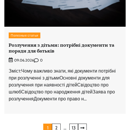
Полезные статьи
Розлучення з дітьми: потрібні документи та
поради для батьків
0
09.06.2026
Зміст:Чому важливо знати, які документи потрібні
при розлученні з дітьмиОсновні документи для
розлучення при наявності дітейСвідоцтво про
шлюбСвідоцтво про народження дітейЗаява про
розлученняДокументи про право н…
Навигация
1
2
…
13