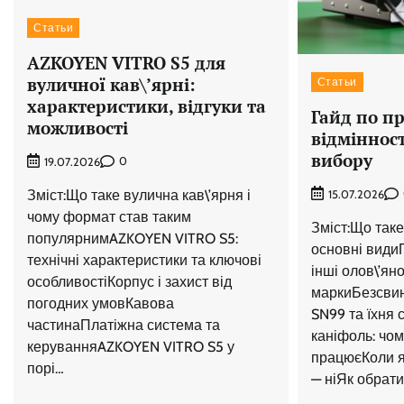
Статьи
AZKOYEN VITRO S5 для
вуличної кав\’ярні:
Статьи
характеристики, відгуки та
Гайд по п
можливості
відмінност
вибору
0
19.07.2026
Зміст:Що таке вулична кав\’ярня і
15.07.2026
чому формат став таким
Зміст:Що таке 
популярнимAZKOYEN VITRO S5:
основні види
технічні характеристики та ключові
інші олов\’ян
особливостіКорпус і захист від
маркиБезсвин
погодних умовКавова
SN99 та їхня 
частинаПлатіжна система та
каніфоль: чом
керуванняAZKOYEN VITRO S5 у
працюєКоли як
порі…
— ніЯк обрати