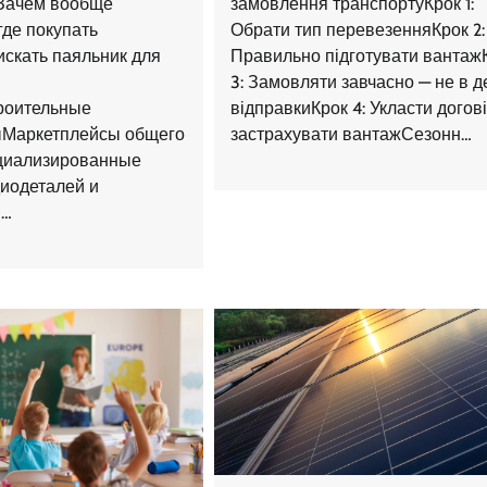
замовлення транспортуКрок 1:
Зачем вообще
Обрати тип перевезенняКрок 2:
где покупать
Правильно підготувати вантаж
искать паяльник для
3: Замовляти завчасно — не в д
відправкиКрок 4: Укласти догові
роительные
застрахувати вантажСезонн…
ыМаркетплейсы общего
иализированные
иодеталей и
в…