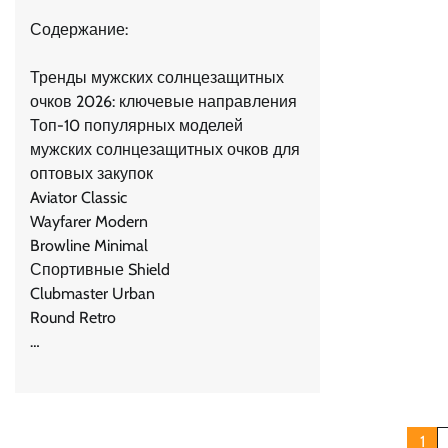
Содержание:
Тренды мужских солнцезащитных
очков 2026: ключевые направления
Топ-10 популярных моделей
мужских солнцезащитных очков для
оптовых закупок
Aviator Classic
Wayfarer Modern
Browline Minimal
Спортивные Shield
Clubmaster Urban
Round Retro
…
Навигация
1