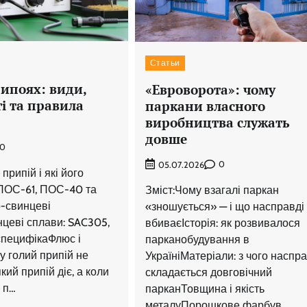
Статьи
рипоях: види,
«Евроворота»: чому
і та правила
паркани власного
виробництва служать
довше
0
0
05.07.2026
припій і які його
ПОС-61, ПОС-40 та
Зміст:Чому взагалі паркан
о-свинцеві
«зношується» — і що насправді
цеві сплави: SAC305,
вбиваєІсторія: як розвивалося
специфікаФлюс і
парканобудування в
у голий припій не
УкраїніМатеріали: з чого наспра
ий припій діє, а коли
складається довговічний
 п…
парканТовщина і якість
металуПорошкове фарбув…