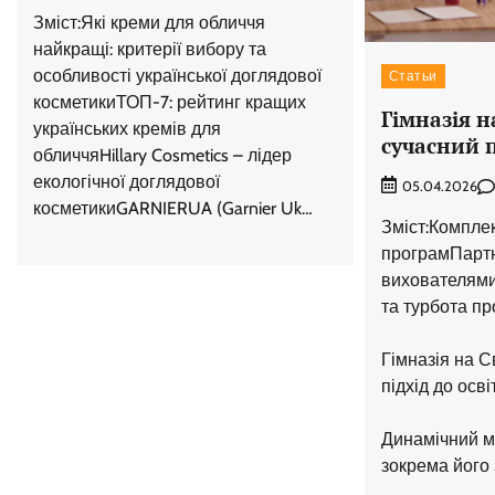
Зміст:Які креми для обличчя
найкращі: критерії вибору та
особливості української доглядової
Статьи
косметикиТОП-7: рейтинг кращих
Гімназія 
українських кремів для
сучасний п
обличчяHillary Cosmetics – лідер
екологічної доглядової
05.04.2026
косметикиGARNIERUA (Garnier Uk…
Зміст:Комплек
програмПартн
вихователями
та турбота пр
Гімназія на 
підхід до осві
Динамічний м
зокрема його