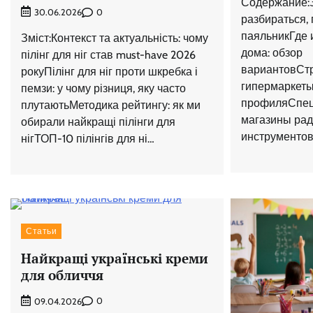
Содержание:
0
30.06.2026
разбираться, 
паяльникГде 
Зміст:Контекст та актуальність: чому
дома: обзор
пілінг для ніг став must-have 2026
вариантовСт
рокуПілінг для ніг проти шкребка і
гипермаркет
пемзи: у чому різниця, яку часто
профиляСпец
плутаютьМетодика рейтингу: як ми
магазины рад
обирали найкращі пілінги для
инструменто
нігТОП-10 пілінгів для ні…
Статьи
Найкращі українські креми
для обличчя
0
09.04.2026