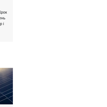
Крок
ень
р і