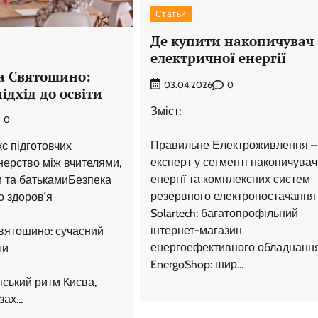
Статьи
Де купити накопичувач
електричної енергії
на Святошино:
0
03.04.2026
ідхід до освіти
Зміст:
0
Правильне Електроживлення –
с підготовчих
експерт у сегменті накопичувач
ерство між вчителями,
енергії та комплексних систем
 та батькамиБезпека
резервного електропостачання
о здоров’я
Solartech: багатопрофільний
інтернет-магазин
Святошино: сучасний
енергоефективного обладнанн
ти
EnergoShop: шир…
іський ритм Києва,
 зах…