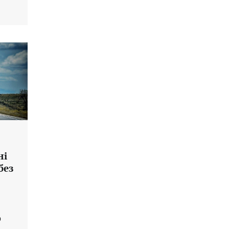
ні
без
о