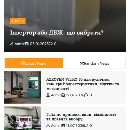
Статьи
Інвертор або ДБЖ: що вибрати?
Admin
03.01.2025
0
Latest News
Random News
AZKOYEN VITRO S5 для вуличної
кав\’ярні: характеристики, відгуки та
можливості
Admin
19.07.2026
0
Гайд по припоях: види, відмінності
та правила вибору
Admin
15.07.2026
0