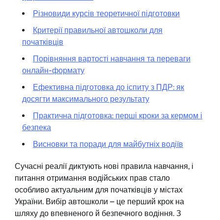
Різновиди курсів теоретичної підготовки
Критерії правильної автошколи для
початківців
Порівняння вартості навчання та переваги
онлайн-формату
Ефективна підготовка до іспиту з ПДР: як
досягти максимального результату
Практична підготовка: перші кроки за кермом і
безпека
Висновки та поради для майбутніх водіїв
Сучасні реалії диктують нові правила навчання, і
питання отримання водійських прав стало
особливо актуальним для початківців у містах
України. Вибір автошколи – це перший крок на
шляху до впевненого й безпечного водіння. З