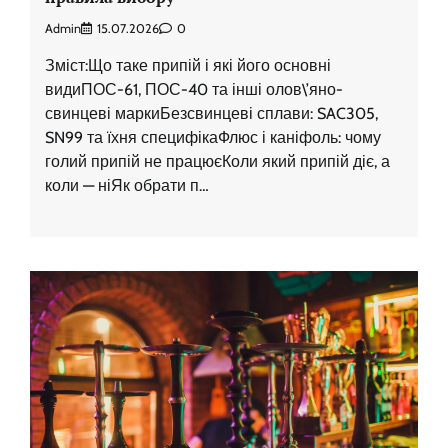
Admin
15.07.2026
0
Зміст:Що таке припій і які його основні
видиПОС-61, ПОС-40 та інші олов\’яно-
свинцеві маркиБезсвинцеві сплави: SAC305,
SN99 та їхня специфікаФлюс і каніфоль: чому
голий припій не працюєКоли який припій діє, а
коли — ніЯк обрати п…