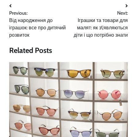
Навигация
Previous:
Next:
по
Від народження до
Іграшки та товари для
записям
іграшок: все про дитячий
малят: як з\’являються
розвиток
діти і що потрібно знати
Related Posts