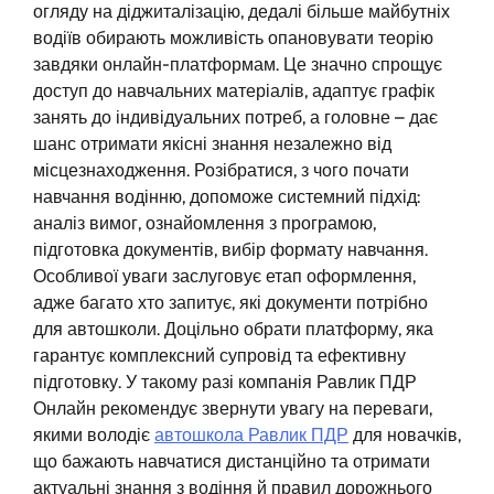
огляду на діджиталізацію, дедалі більше майбутніх
водіїв обирають можливість опановувати теорію
завдяки онлайн-платформам. Це значно спрощує
доступ до навчальних матеріалів, адаптує графік
занять до індивідуальних потреб, а головне – дає
шанс отримати якісні знання незалежно від
місцезнаходження. Розібратися, з чого почати
навчання водінню, допоможе системний підхід:
аналіз вимог, ознайомлення з програмою,
підготовка документів, вибір формату навчання.
Особливої уваги заслуговує етап оформлення,
адже багато хто запитує, які документи потрібно
для автошколи. Доцільно обрати платформу, яка
гарантує комплексний супровід та ефективну
підготовку. У такому разі компанія Равлик ПДР
Онлайн рекомендує звернути увагу на переваги,
якими володіє
автошкола Равлик ПДР
для новачків,
що бажають навчатися дистанційно та отримати
актуальні знання з водіння й правил дорожнього