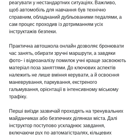
реагувати у нестандартних ситуаціях. Важливо,
щоб автомобіль для навчання був технічно
справним, обладнаний дубльованими педалями, а
сам процес проходив із дотриманням усіх
інструктажів безпеки.
Практична автошкола онлайн дозволяє бронювати
час занять, обирати зручні маршрути, а завдяки
фото- і відеоаналізу помилок учні краще засвоюють
матеріал поза заняттями. До ключових аспектів
належить не лише вміння керувати, а й освоєння
маневрування, паркування, екстреного
гальмування, орієнтації в інтенсивному міському
трафіку.
Перші виїзди зазвичай проходять на тренувальних
майданчиках або безпечних ділянках міста. Далі
інструктор поступово ускладнює завдання,
включаючи рух по автомагістралях, кільцевих