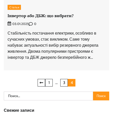
Статьи
Інвертор або ДБЖ: що вибрати?
0
03.01.2025
Стабільність постачання електрики, особливо в
сучасних умовах, стає викликом. Саме тому
набуває актуальності вибір резервного джерела
живлення. Двома популярними пристроями є
інвертор та ДБЖ джерело безперебійного ж…
Навигация
1
…
3
4
по
Найти:
записям
Свежие записи