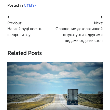
Posted in
Статьи
Навигация
Previous:
Next:
по
На якій руці носять
Сравнение декоративной
записям
шеврони зсу
штукатурки с другими
видами отделки стен
Related Posts