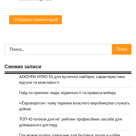
Найти:
Свежие записи
AZKOYEN VITRO S5 для вуличної кав\’ярні: характеристики,
відгуки та можливості
Гайд по припоях: види, відмінності та правила вибору
«Евроворота»: чому паркани власного виробництва служать
довше
ТОП-10 пілінгів для ніг: рейтинг професійних засобів для
домашнього догляду
Где можно купить паяльник для бытовых задач и хобби