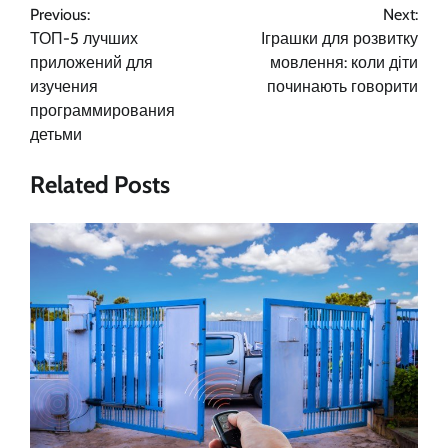
Previous:
Next:
по
ТОП-5 лучших
Іграшки для розвитку
записям
приложений для
мовлення: коли діти
изучения
починають говорити
программирования
детьми
Related Posts