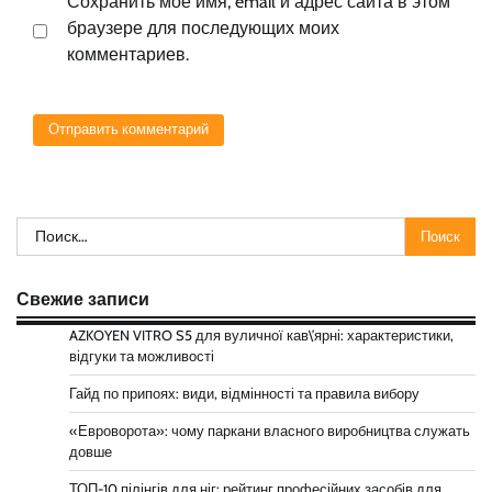
Сохранить моё имя, email и адрес сайта в этом
браузере для последующих моих
комментариев.
Найти:
Свежие записи
AZKOYEN VITRO S5 для вуличної кав\’ярні: характеристики,
відгуки та можливості
Гайд по припоях: види, відмінності та правила вибору
«Евроворота»: чому паркани власного виробництва служать
довше
ТОП-10 пілінгів для ніг: рейтинг професійних засобів для